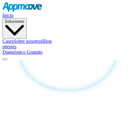
Inicio
Soluciones
Cases
Sobre nosotros
Blog
pt
|
en
|
es
Diagnóstico Gratuito