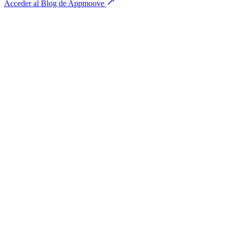
Acceder al Blog de Appmoove
Nombre completo
*
Empresa
*
Cargo
*
Correo corporativo
*
Teléfono / WhatsApp
*
Servicio de interés
Desarrollo de Software
Desarrollo de Productos
✓
IoT Industrial
IA First