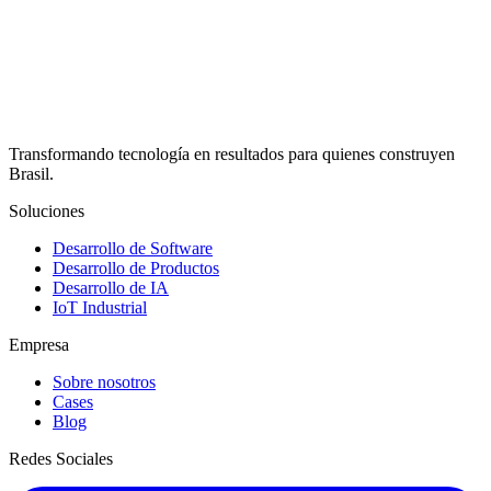
Su idea o desafío
*
Enviar Mensaje
Al enviar el formulario, usted acepta nuestra
política de privacidad
Transformando tecnología en resultados para quienes construyen
Brasil.
Soluciones
Desarrollo de Software
Desarrollo de Productos
Desarrollo de IA
IoT Industrial
Empresa
Sobre nosotros
Cases
Blog
Redes Sociales