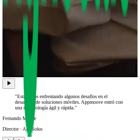
"
Estábamos enfrentando algunos desafíos en el
desarrollo de soluciones móviles. Appmoove entró con
una metodología ágil y rápida.
"
Fernando Mizote
Director
·
AgriSolus